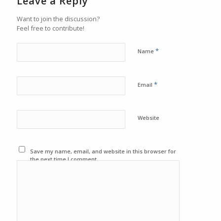
Leave a Reply
Want to join the discussion?
Feel free to contribute!
*
Name
*
Email
Website
Save my name, email, and website in this browser for
the next time I comment.