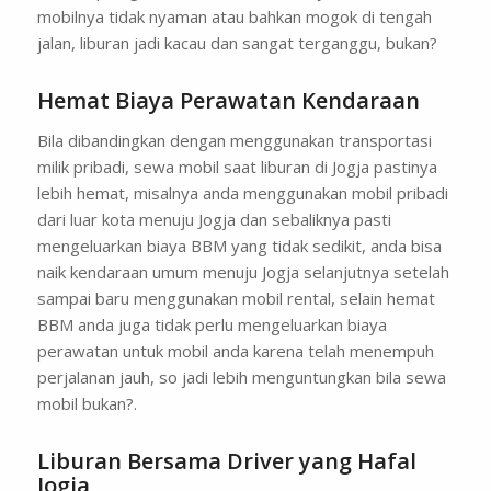
mobilnya tidak nyaman atau bahkan mogok di tengah
jalan, liburan jadi kacau dan sangat terganggu, bukan?
Hemat Biaya Perawatan Kendaraan
Bila dibandingkan dengan menggunakan transportasi
milik pribadi, sewa mobil saat liburan di Jogja pastinya
lebih hemat, misalnya anda menggunakan mobil pribadi
dari luar kota menuju Jogja dan sebaliknya pasti
mengeluarkan biaya BBM yang tidak sedikit, anda bisa
naik kendaraan umum menuju Jogja selanjutnya setelah
sampai baru menggunakan mobil rental, selain hemat
BBM anda juga tidak perlu mengeluarkan biaya
perawatan untuk mobil anda karena telah menempuh
perjalanan jauh, so jadi lebih menguntungkan bila sewa
mobil bukan?.
Liburan Bersama Driver yang Hafal
Jogja