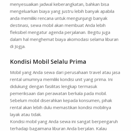
menyesuaikan jadwal keberangkatan, bahkan bisa
mengeluarkan biaya yang justru lebih banyak apabila
anda memiliki rencana untuk mengunjungi banyak
destinasi, sewa mobil akan membuat Anda lebih
fleksibel mengatur agenda perjalanan. Begitu juga
dalam hal menghemat biaya akomodasi selama liburan
di Jogja.
Kondisi Mobil Selalu Prima
Mobil yang Anda sewa dari perusahaan travel atau jasa
rental umumnya memiliki kondisi unit yang prima. Ini
didukung dengan fasilitas lengkap termasuk
pemeriksaan dan perawatan berkala pada mobil.
Sebelum mobil diserahkan kepada konsumen, pihak
rental akan lebih dulu memastikan kondisi mobilnya
layak atau tidak.
Kondisi mobil yang Anda sewa ini sangat berpengaruh
terhadap bagaimana liburan Anda berjalan. Kalau