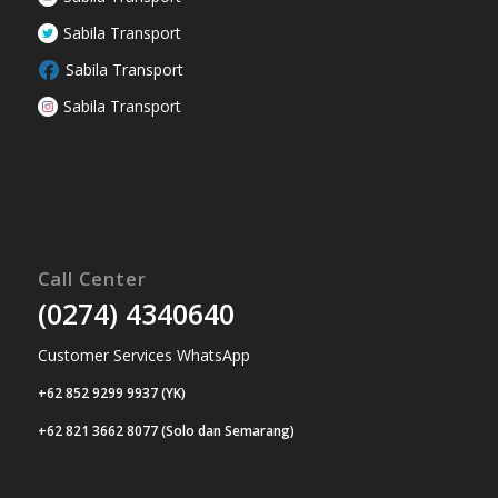
Sabila Transport
Sabila Transport
Sabila Transport
Call Center
(0274) 4340640
Customer Services WhatsApp
+62 852 9299 9937 (YK)
+62 821 3662 8077 (Solo dan Semarang)