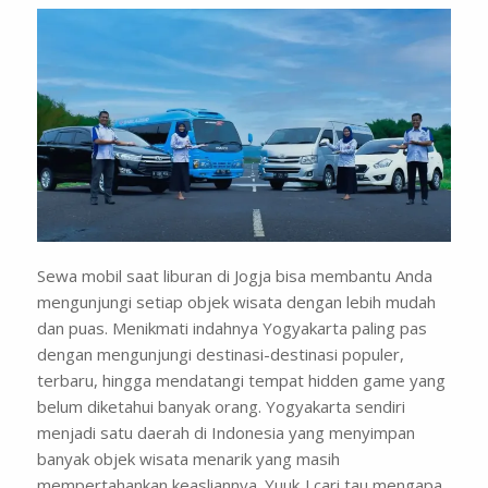
Sewa mobil saat liburan di Jogja bisa membantu Anda
mengunjungi setiap objek wisata dengan lebih mudah
dan puas. Menikmati indahnya Yogyakarta paling pas
dengan mengunjungi destinasi-destinasi populer,
terbaru, hingga mendatangi tempat hidden game yang
belum diketahui banyak orang. Yogyakarta sendiri
menjadi satu daerah di Indonesia yang menyimpan
banyak objek wisata menarik yang masih
mempertahankan keasliannya. Yuuk..! cari tau mengapa