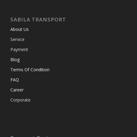
SABILA TRANSPORT
About Us
Service
Payment
Blog
Terms Of Condition
FAQ
Career
Corporate