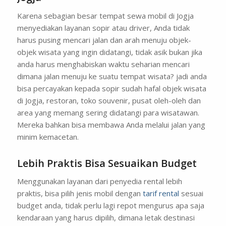
Karena sebagian besar tempat sewa mobil di Jogja
menyediakan layanan sopir atau driver, Anda tidak
harus pusing mencari jalan dan arah menuju objek-
objek wisata yang ingin didatangi, tidak asik bukan jika
anda harus menghabiskan waktu seharian mencari
dimana jalan menuju ke suatu tempat wisata? jadi anda
bisa percayakan kepada sopir sudah hafal objek wisata
di Jogja, restoran, toko souvenir, pusat oleh-oleh dan
area yang memang sering didatangi para wisatawan.
Mereka bahkan bisa membawa Anda melalui jalan yang
minim kemacetan.
Lebih Praktis Bisa Sesuaikan Budget
Menggunakan layanan dari penyedia rental lebih
praktis, bisa pilih jenis mobil dengan
tarif rental
sesuai
budget anda, tidak perlu lagi repot mengurus apa saja
kendaraan yang harus dipilih, dimana letak destinasi