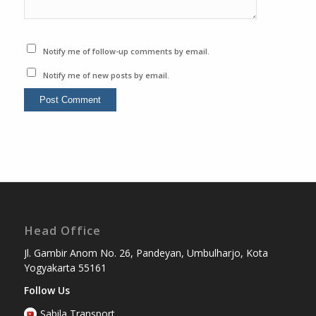
Notify me of follow-up comments by email.
Notify me of new posts by email.
Head Office
Jl. Gambir Anom No. 26, Pandeyan, Umbulharjo, Kota
Yogyakarta 55161
Follow Us
Sabila Transport