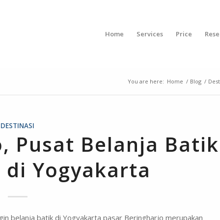
Home
Services
Price
Rese
You are here:
Home
/
Blog
/
Dest
DESTINASI
, Pusat Belanja Batik
 di Yogyakarta
gin belanja batik di Yogyakarta pasar Beringharjo merupakan