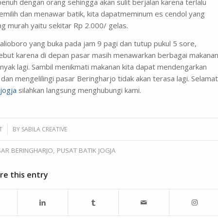
penuh dengan orang sehingga akan sulit berjalan karena terlalu
emilih dan menawar batik, kita dapatmeminum es cendol yang
murah yaitu sekitar Rp 2.000/ gelas.
alioboro yang buka pada jam 9 pagi dan tutup pukul 5 sore,
rsebut karena di depan pasar masih menawarkan berbagai makana
anyak lagi. Sambil menikmati makanan kita dapat mendengarkan
k dan mengelilingi pasar Beringharjo tidak akan terasa lagi. Selamat
 jogja
silahkan langsung menghubungi kami.
T
BY
SABILA CREATIVE
SAR BERINGHARJO
,
PUSAT BATIK JOGJA
re this entry