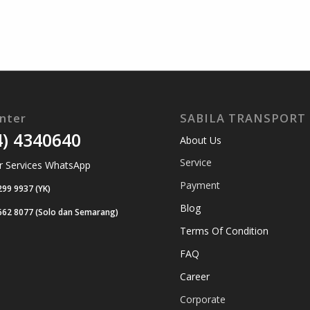
enter
SABILA TRANSPORT
4) 4340640
About Us
Service
 Services WhatsApp
Payment
299 9937 (YK)
Blog
662 8077 (Solo dan Semarang)
Terms Of Condition
FAQ
Career
Corporate