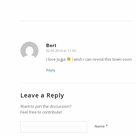
Bert
02.09.2014 at 11:34
says:
I love Jogja
I wish i can revisit this town soon
Reply
Leave a Reply
Want to join the discussion?
Feel free to contribute!
*
Name