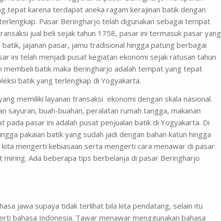
ng tepat karena terdapat aneka ragam kerajinan batik dengan
terlengkap. Pasar Beringharjo telah digunakan sebagai tempat
ransaksi jual beli sejak tahun 1758, pasar ini termasuk pasar yang
i batik, jajanan pasar, jamu tradisional hingga patung berbagai
sar ini telah menjadi pusat kegiatan ekonomi sejak ratusan tahun
ngin membeli batik maka Beringharjo adalah tempat yang tepat
oleksi batik yang terlengkap di Yogyakarta.
yang memiliki layanan transaksi ekonomi dengan skala nasional.
nkan sayuran, buah-buahan, peralatan rumah tangga, makanan
t pada pasar ini adalah pusat penjualan batik di Yogyakarta. Di
hingga pakaian batik yang sudah jadi dengan bahan katun hingga
ila kita mengerti kebiasaan serta mengerti cara menawar di pasar
 miring. Ada beberapa tips berbelanja di pasar Beringharjo
sa jawa supaya tidak terlihat bila kita pendatang, selain itu
mengerti bahasa Indonesia. Tawar menawar menggunakan bahasa