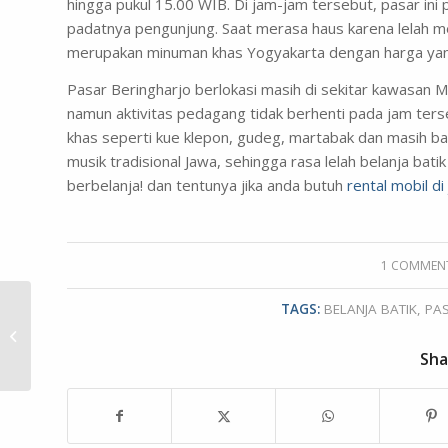
hingga pukul 15.00 WIB. Di jam-jam tersebut, pasar ini 
padatnya pengunjung. Saat merasa haus karena lelah m
merupakan minuman khas Yogyakarta dengan harga yang 
Pasar Beringharjo berlokasi masih di sekitar kawasan M
namun aktivitas pedagang tidak berhenti pada jam te
khas seperti kue klepon, gudeg, martabak dan masih b
musik tradisional Jawa, sehingga rasa lelah belanja bati
berbelanja! dan tentunya jika anda butuh
rental mobil di
1 COMMEN
/
TAGS:
BELANJA BATIK
,
PA
5 Pusat Kerajinan
Populer di Jogja
Sha